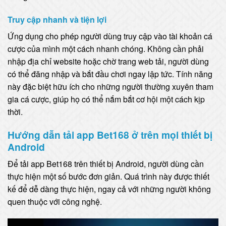
Truy cập nhanh và tiện lợi
Ứng dụng cho phép người dùng truy cập vào tài khoản cá
cược của mình một cách nhanh chóng. Không cần phải
nhập địa chỉ website hoặc chờ trang web tải, người dùng
có thể đăng nhập và bắt đầu chơi ngay lập tức. Tính năng
này đặc biệt hữu ích cho những người thường xuyên tham
gia cá cược, giúp họ có thể nắm bắt cơ hội một cách kịp
thời.
Hướng dẫn tải app Bet168 ở trên mọi thiết bị
Android
Để tải app Bet168 trên thiết bị Android, người dùng cần
thực hiện một số bước đơn giản. Quá trình này được thiết
kế để dễ dàng thực hiện, ngay cả với những người không
quen thuộc với công nghệ.