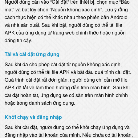
Người dùng cần vào “Cài đặt” trên thiết bị, chọn mục “Bảo
mật” và bật tùy chọn “Nguồn không xác định”. Lưu ý rằng
cách thực hiện có thể khác nhau theo phiên bản Android
và nhà sản xuất. Sau khi bật, người dùng có thể tải file
APK của ứng dụng từ trang web chính thức hoặc nguồn
đáng tin cậy.
Tải và cài đặt ứng dụng
Sau khi đã cho phép cài đặt từ nguồn không xác định,
người dùng có thể tải file APK và bắt đầu quá trình cài đặt.
Quá trình cài đặt rất đơn giản, người dùng chỉ cần mở file
APK đã tải và làm theo hướng dẫn trên màn hình. Sau khi
cài đặt hoàn tất, ứng dụng sẽ có sẵn trên màn hình chính
hoặc trong danh sách ứng dụng.
Khởi chạy và đăng nhập
Sau khi cài đặt, người dùng có thể khởi chạy ứng dụng và
đăng nhập vào tài khoản của mình. Nếu chưa có tài khoản,