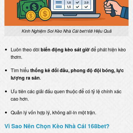
Kinh Nghiệm Soi Kèo Nhà Cái bet168 Hiệu Quả
Luôn theo dõi
biến động kèo sát giờ
để phát hiện kèo
thơm.
Tìm hiểu
thống kê đối đầu, phong độ đội bóng, lực
lượng ra sân
.
Ưu tiên các giải đấu quen thuộc để có tỷ lệ chính xác
cao hơn.
Quản lý vốn hợp lý, không all-in một trận.
Vì Sao Nên Chọn Kèo Nhà Cái 168bet?