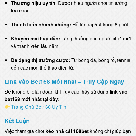
Thương hiệu uy tín:
Được nhiều người chơi tin tưởng
lựa chọn.
Thanh toán nhanh chóng:
Hỗ trợ nạp/rút trong 5 phút.
Khuyến mãi hấp dẫn:
Tặng thưởng cho người chơi mới
và thành viên lâu năm.
Đa dạng thị trường cược:
Từ bóng đá, bóng rổ, tennis
đến các môn thể thao điện tử.
Link Vào Bet168 Mới Nhất – Truy Cập Ngay
Để không bị gián đoạn khi truy cập, hãy sử dụng
link vào
bet168 mới nhất tại đây:
Trang Chủ Bet168 Uy Tín
Kết Luận
Việc tham gia chơi
kèo nhà cái 168bet
không chỉ giúp bạn