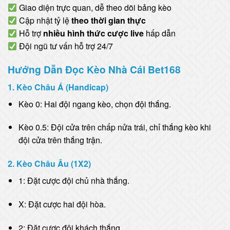
Giao diện trực quan, dễ theo dõi bảng kèo
Cập nhật tỷ lệ
theo thời gian thực
Hỗ trợ
nhiều hình thức cược live
hấp dẫn
Đội ngũ tư vấn hỗ trợ 24/7
Hướng Dẫn Đọc Kèo Nhà Cái Bet168
1. Kèo Châu Á (Handicap)
Kèo 0: Hai đội ngang kèo, chọn đội thắng.
Kèo 0.5: Đội cửa trên chấp nửa trái, chỉ thắng kèo khi
đội cửa trên thắng trận.
2. Kèo Châu Âu (1X2)
1: Đặt cược đội chủ nhà thắng.
X: Đặt cược hai đội hòa.
2: Đặt cược đội khách thắng.