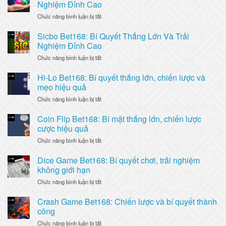
thông
Nghiệm Đỉnh Cao
Thắng
–
minh
ở
Chức năng bình luận bị tắt
Bí
và
Lô
Quyết
may
Đề
Sicbo Bet168: Bí Quyết Thắng Lớn Và Trải
Chiến
mắn
Bet168:
Thắng
Nghiệm Đỉnh Cao
Bí
và
ở
Chức năng bình luận bị tắt
Quyết
Tăng
Sicbo
Chiến
Cơ
Bet168:
Hi-Lo Bet168: Bí quyết thắng lớn, chiến lược và
Thắng
Hội
Bí
và
mẹo hiệu quả
Trúng
Quyết
Trải
Lớn
ở
Chức năng bình luận bị tắt
Thắng
Nghiệm
Hi-
Lớn
Đỉnh
Lo
Coin Flip Bet168: Bí mật thắng lớn, chiến lược
Và
Cao
Bet168:
Trải
cược hiệu quả
Bí
Nghiệm
ở
Chức năng bình luận bị tắt
quyết
Đỉnh
Coin
thắng
Cao
Flip
Dice Game Bet168: Bí quyết chơi, trải nghiệm
lớn,
Bet168:
chiến
không giới hạn
Bí
lược
ở
Chức năng bình luận bị tắt
mật
và
Dice
thắng
mẹo
Game
Crash Game Bet168: Chiến lược và bí quyết thành
lớn,
hiệu
Bet168:
chiến
công
quả
Bí
lược
ở
Chức năng bình luận bị tắt
quyết
cược