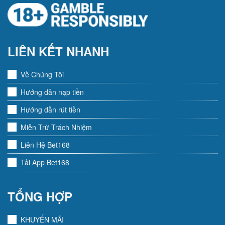
LIÊN KẾT NHANH
Về Chúng Tôi
Hướng dẫn nạp tiền
Hướng dẫn rút tiền
Miễn Trừ Trách Nhiệm
Liên Hệ Bet168
Tải App Bet168
TỔNG HỢP
KHUYẾN MÃI