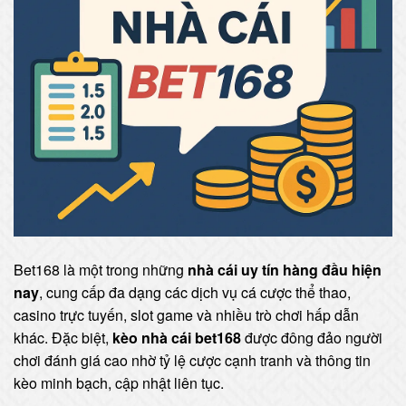
Bet168 là một trong những
nhà cái uy tín hàng đầu hiện
nay
, cung cấp đa dạng các dịch vụ cá cược thể thao,
casino trực tuyến, slot game và nhiều trò chơi hấp dẫn
khác. Đặc biệt,
kèo nhà cái bet168
được đông đảo người
chơi đánh giá cao nhờ tỷ lệ cược cạnh tranh và thông tin
kèo minh bạch, cập nhật liên tục.