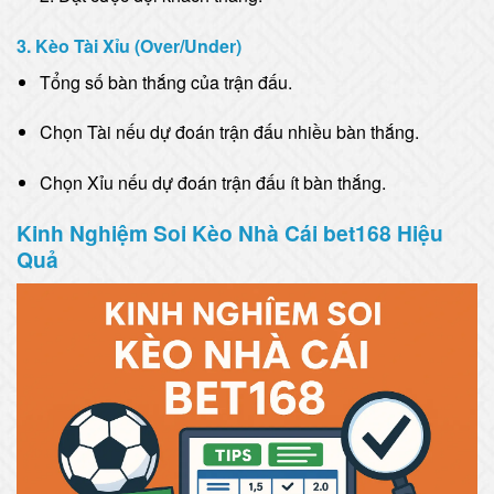
3. Kèo Tài Xỉu (Over/Under)
Tổng số bàn thắng của trận đấu.
Chọn Tài nếu dự đoán trận đấu nhiều bàn thắng.
Chọn Xỉu nếu dự đoán trận đấu ít bàn thắng.
Kinh Nghiệm Soi Kèo Nhà Cái bet168 Hiệu
Quả