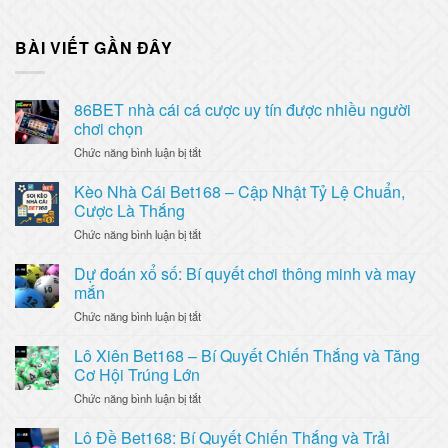
BÀI VIẾT GẦN ĐÂY
86BET nhà cái cá cược uy tín được nhiều người
chơi chọn
ở
Chức năng bình luận bị tắt
86BET
nhà
Kèo Nhà Cái Bet168 – Cập Nhật Tỷ Lệ Chuẩn,
cái
Cược Là Thắng
cá
ở
Chức năng bình luận bị tắt
cược
Kèo
uy
Nhà
Dự đoán xổ số: Bí quyết chơi thông minh và may
tín
Cái
được
mắn
Bet168
nhiều
ở
Chức năng bình luận bị tắt
–
người
Dự
Cập
chơi
đoán
Lô Xiên Bet168 – Bí Quyết Chiến Thắng và Tăng
Nhật
chọn
xổ
Tỷ
Cơ Hội Trúng Lớn
số:
Lệ
ở
Chức năng bình luận bị tắt
Bí
Chuẩn,
Lô
quyết
Cược
Xiên
Lô Đề Bet168: Bí Quyết Chiến Thắng và Trải
chơi
Là
Bet168