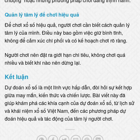
chuộng” hoặc những phương pháp chơi đang thịnh hành.
Quản lý tâm lý để chơi hiệu quả
Để chơi xổ số hiệu quả, người chơi cần biết cách quản lý
tâm lý của mình. Điều này bao gồm việc giữ bình tĩnh,
không để cảm xúc chi phối và có kế hoạch chơi rõ ràng.
Người chơi nên đặt ra giới hạn chi tiêu, không chơi quá
nhiều và biết khi nào nên dừng lại.
Kết luận
Dự đoán xổ số là một lĩnh vực hấp dẫn, đòi hỏi sự kết hợp
giữa may mắn, kiến thức và chiến lược. Bài viết này đã
giúp khám phá các khía cạnh của dự đoán xổ số, từ lịch sử
và khái niệm xổ số Việt Nam, đến các phương pháp dự
đoán hiệu quả và tác động của tâm lý người chơi.