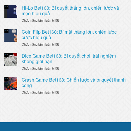
Sicbo
Chiến
Cơ
Bet168:
Hi-Lo Bet168: Bí quyết thắng lớn, chiến lược và
Thắng
Hội
Bí
và
mẹo hiệu quả
Trúng
Quyết
Trải
Lớn
ở
Chức năng bình luận bị tắt
Thắng
Nghiệm
Hi-
Lớn
Đỉnh
Lo
Coin Flip Bet168: Bí mật thắng lớn, chiến lược
Và
Cao
Bet168:
Trải
cược hiệu quả
Bí
Nghiệm
ở
Chức năng bình luận bị tắt
quyết
Đỉnh
Coin
thắng
Cao
Flip
Dice Game Bet168: Bí quyết chơi, trải nghiệm
lớn,
Bet168:
chiến
không giới hạn
Bí
lược
ở
Chức năng bình luận bị tắt
mật
và
Dice
thắng
mẹo
Game
Crash Game Bet168: Chiến lược và bí quyết thành
lớn,
hiệu
Bet168:
chiến
công
quả
Bí
lược
ở
Chức năng bình luận bị tắt
quyết
cược
Crash
chơi,
hiệu
Game
trải
quả
Bet168:
nghiệm
Chiến
không
lược
giới
và
hạn
bí