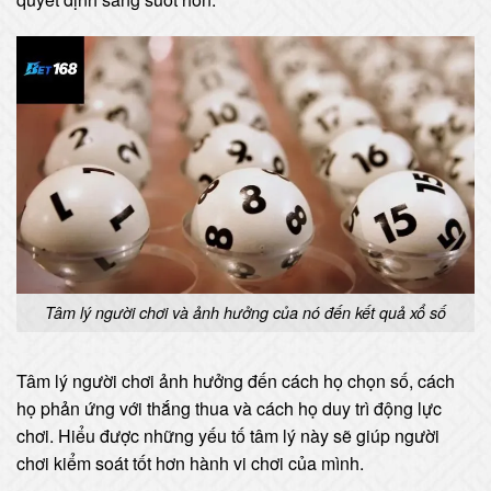
Tâm lý người chơi và ảnh hưởng của nó đến kết quả xổ số
Tâm lý người chơi ảnh hưởng đến cách họ chọn số, cách
họ phản ứng với thắng thua và cách họ duy trì động lực
chơi. Hiểu được những yếu tố tâm lý này sẽ giúp người
chơi kiểm soát tốt hơn hành vi chơi của mình.