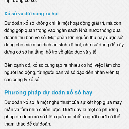
thị trường xổ số.
Xổ số và đời sống xã hội
Dự đoán xổ số không chỉ là một hoạt động giải trí, mà còn
đóng góp quan trọng vào ngân sách Nhà nước thông qua
doanh thu bán vé số. Một phần lớn nguồn thu này được sử
dụng cho các mục đích an sinh xã hội, như sử dụng để xây
dựng cơ sở hạ tầng, hỗ trợ về giáo dục và y tế.
Bên cạnh đó, xổ số cũng tạo ra nhiều cơ hội việc làm cho
người lao động, từ người bán vé số dạo đến nhân viên tại
các công ty xổ số.
Phương pháp dự đoán xổ số hay
Dự đoán xổ số là một nghệ thuật của sự kết hợp giữa may
mắn và tầm nhìn chiến lược. Dưới đây là một số phương
pháp dự đoán xổ số hiệu quả mà nhiều người chơi có thể
tham khảo để dự đoán.