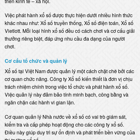
triển kinh tế – xã hội.
Việc phát hành xổ số được thực hiện dưới nhiều hình thức
khác nhau như: Xổ số truyền thống, Xổ số điện toán, Xổ số
Vietlott. Mỗi loại hình xổ số đều có cách chơi và cơ cấu giải
thưởng riêng biệt, đáp ứng nhu cầu đa dạng của người
chơi.
Cơ cấu tổ chức và quản lý
Xổ số tại Việt Nam được quản lý một cách chặt chẽ bởi các
cơ quan chức năng. Công ty Xổ số kiến thiết là đơn vị chịu
trách nhiệm chính trong việc tổ chức và phát hành xổ số.
Việc quản lý này đảm bảo tính minh bạch, công bằng và
ngăn chặn các hành vi gian lận.
Cơ quan quản lý Nhà nước về xổ số có vai trò giám sát,
kiểm tra và cấp phép hoạt động cho các công ty xổ số.
Điều này giúp duy trì sự ổn định và phát triển bền vững của