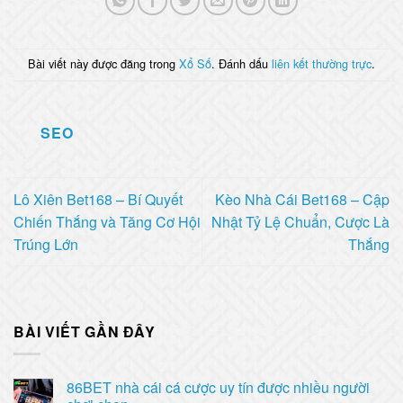
Bài viết này được đăng trong
Xổ Số
. Đánh dấu
liên kết thường trực
.
SEO
Lô Xiên Bet168 – Bí Quyết
Kèo Nhà Cái Bet168 – Cập
Chiến Thắng và Tăng Cơ Hội
Nhật Tỷ Lệ Chuẩn, Cược Là
Trúng Lớn
Thắng
BÀI VIẾT GẦN ĐÂY
86BET nhà cái cá cược uy tín được nhiều người