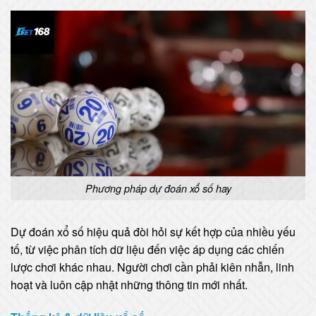
Phương pháp dự đoán xổ số hay
Dự đoán xổ số hiệu quả đòi hỏi sự kết hợp của nhiều yếu
tố, từ việc phân tích dữ liệu đến việc áp dụng các chiến
lược chơi khác nhau. Người chơi cần phải kiên nhẫn, linh
hoạt và luôn cập nhật những thông tin mới nhất.