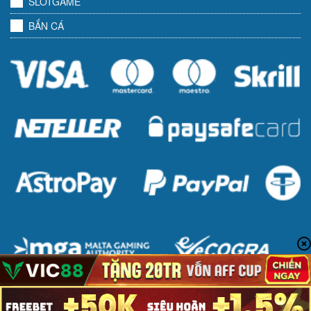
SLOTGAME
BẮN CÁ