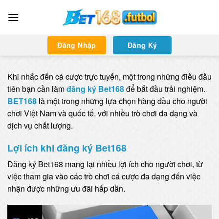
Bỏ
qua
nội
dung
Đăng Nhập
Đăng Ký
Khi nhắc đến cá cược trực tuyến, một trong những điều đầu
tiên bạn cần làm
đăng ký Bet168
để bắt đầu trải nghiệm.
BET168
là một trong những lựa chọn hàng đầu cho người
chơi Việt Nam và quốc tế, với nhiều trò chơi đa dạng và
dịch vụ chất lượng.
Lợi ích khi đăng ký Bet168
Đăng ký Bet168 mang lại nhiều lợi ích cho người chơi, từ
việc tham gia vào các trò chơi cá cược đa dạng đến việc
nhận được những ưu đãi hấp dẫn.