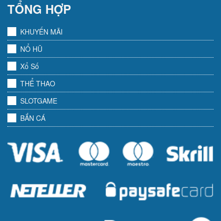
TỔNG HỢP
KHUYẾN MÃI
NỔ HŨ
Xổ Số
THỂ THAO
SLOTGAME
BẮN CÁ