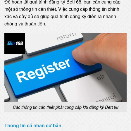
Để hoàn tất quá trình đăng ký Bet168, bạn cần cung cấp
một số thông tin cần thiết. Việc cung cấp thông tin chính
xác và đầy đủ sẽ giúp quá trình đăng ký diễn ra nhanh
chóng và thuận tiện.
Các thông tin cần thiết phải cung cấp khi đăng ký Bet168
Thông tin cá nhân cơ bản