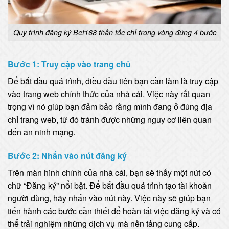
Quy trình đăng ký Bet168 thần tốc chỉ trong vòng đúng 4 bước
Bước 1: Truy cập vào trang chủ
Để bắt đầu quá trình, điều đầu tiên bạn cần làm là truy cập
vào trang web chính thức của nhà cái. Việc này rất quan
trọng vì nó giúp bạn đảm bảo rằng mình đang ở đúng địa
chỉ trang web, từ đó tránh được những nguy cơ liên quan
đến an ninh mạng.
Bước 2: Nhấn vào nút đăng ký
Trên màn hình chính của
nhà cái
, bạn sẽ thấy một nút có
chữ “Đăng ký” nổi bật. Để bắt đầu quá trình tạo tài khoản
người dùng, hãy nhấn vào nút này. Việc này sẽ giúp bạn
tiến hành các bước cần thiết để hoàn tất việc đăng ký và có
thể trải nghiệm những dịch vụ mà nền tảng cung cấp.