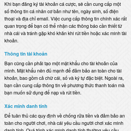
Khi bạn đăng ký tài khoản cá cược, sẽ cần cung cấp một
số thông tin cá nhân cơ bản như tên, ngày sinh, số điện
thoại và địa chỉ email. Việc cung cấp thông tin chính xác rất
quan trọng để bạn có thể nhận các thông báo cần thiết từ
nhà cái và tránh gặp khó khăn khi rút tiền hoặc xác minh tài
khoản.
Thông tin tài khoản
Bạn cũng cần phải tạo một mật khẩu cho tài khoản của
mình.
Mật khẩu nên đủ mạnh để đảm bảo an toàn cho tài
khoản, bao gồm cả chữ cái, số và ký tự đặc biệt. Ngoài ra,
bạn cần cung cấp thông tin về phương thức thanh toán mà
bạn muốn sử dụng để nạp và rút tiền.
Xác minh danh tính
Để tuân thủ các quy định về chống rửa tiền và đảm bảo an
toàn cho người chơi, nhà cái yêu cầu người chơi xác minh
danh tính. Quá trình xác minh danh tính thường yêu cầu