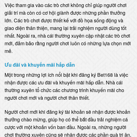
Việc tham gia vào các trò chơi không chỉ giúp người chơi
giải trí mà còn có cơ hội giành được những phần thưởng
lớn. Các trò chơi được thiết kế với đồ họa sống động và
giao diện thân thiện, mang lại trải nghiệm người dùng tốt
nhất. Ngoài ra, nhà cái thường xuyên cập nhật các trò chơi
mới, đảm bảo rằng người chơi luôn có những lựa chọn mới
mẻ.
Ưu đãi và khuyến mãi hấp dẫn
Một trong những lợi ích nổi bật khi đăng ký Bet168 là việc
nhận được các ưu đãi và khuyến mãi hấp dẫn. Nhà cái
thường xuyên tổ chức các chương trình khuyến mãi cho
người chơi mới và người chơi thân thiết.
Người chơi mới khi đăng ký tài khoản sẽ nhận được khoản
thưởng chào mừng, giúp họ có thể bắt đầu trải nghiệm cá
cược với một khoản vốn ban đầu. Ngoài ra, những người
chơi thường xuyên cũng sẽ nhận được các phần quà tri ân,