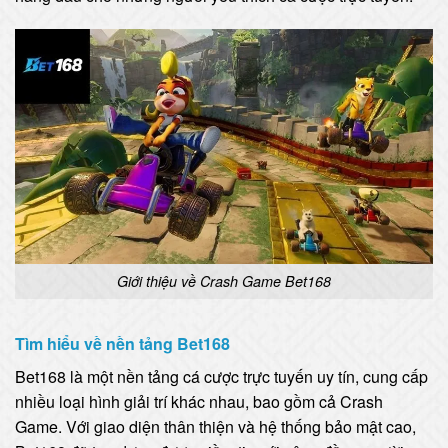
Giới thiệu về Crash Game Bet168
Tìm hiểu về nền tảng Bet168
Bet168 là một nền tảng cá cược trực tuyến uy tín, cung cấp
nhiều loại hình giải trí khác nhau, bao gồm cả Crash
Game. Với giao diện thân thiện và hệ thống bảo mật cao,