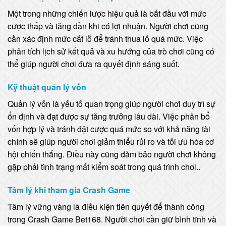
Một trong những chiến lược hiệu quả là bắt đầu với mức
cược thấp và tăng dần khi có lợi nhuận. Người chơi cũng
cần xác định mức cắt lỗ để tránh thua lỗ quá mức. Việc
phân tích lịch sử kết quả và xu hướng của trò chơi cũng có
thể giúp người chơi đưa ra quyết định sáng suốt.
Kỹ thuật quản lý vốn
Quản lý vốn là yếu tố quan trọng giúp người chơi duy trì sự
ổn định và đạt được sự tăng trưởng lâu dài. Việc phân bổ
vốn hợp lý và tránh đặt cược quá mức so với khả năng tài
chính sẽ giúp người chơi giảm thiểu rủi ro và tối ưu hóa cơ
hội chiến thắng. Điều này cũng đảm bảo người chơi không
gặp phải tình trạng mất kiểm soát trong quá trình chơi..
Tâm lý khi tham gia Crash Game
Tâm lý vững vàng là điều kiện tiên quyết để thành công
trong Crash Game Bet168. Người chơi cần giữ bình tĩnh và