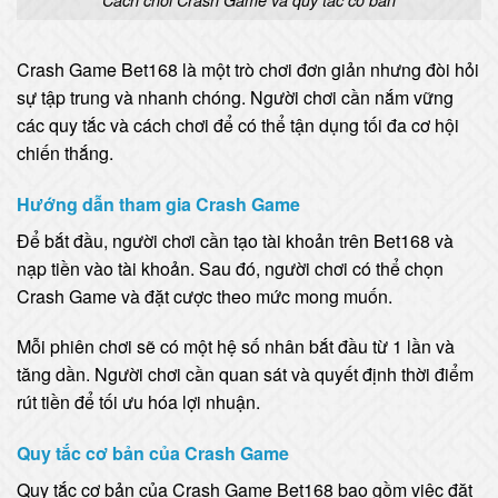
Crash Game Bet168 là một trò chơi đơn giản nhưng đòi hỏi
sự tập trung và nhanh chóng. Người chơi cần nắm vững
các quy tắc và cách chơi để có thể tận dụng tối đa cơ hội
chiến thắng.
Hướng dẫn tham gia Crash Game
Để bắt đầu, người chơi cần tạo tài khoản trên Bet168 và
nạp tiền vào tài khoản. Sau đó, người chơi có thể chọn
Crash Game và đặt cược theo mức mong muốn.
Mỗi phiên chơi sẽ có một hệ số nhân bắt đầu từ 1 lần và
tăng dần. Người chơi cần quan sát và quyết định thời điểm
rút tiền để tối ưu hóa lợi nhuận.
Quy tắc cơ bản của Crash Game
Quy tắc cơ bản của Crash Game Bet168 bao gồm việc đặt