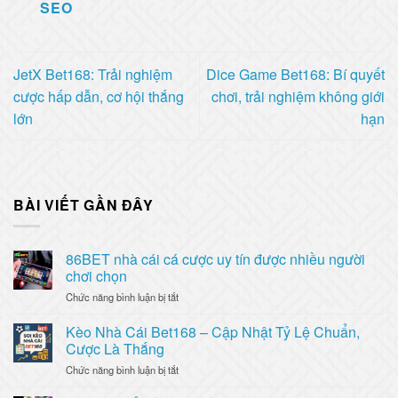
SEO
JetX Bet168: Trải nghiệm
Dice Game Bet168: Bí quyết
cược hấp dẫn, cơ hội thắng
chơi, trải nghiệm không giới
lớn
hạn
BÀI VIẾT GẦN ĐÂY
86BET nhà cái cá cược uy tín được nhiều người
chơi chọn
ở
Chức năng bình luận bị tắt
86BET
nhà
Kèo Nhà Cái Bet168 – Cập Nhật Tỷ Lệ Chuẩn,
cái
Cược Là Thắng
cá
ở
Chức năng bình luận bị tắt
cược
Kèo
uy