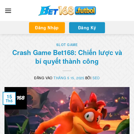
Bỏ
qua
nội
dung
Đăng Nhập
Đăng Ký
SLOT GAME
Crash Game Bet168: Chiến lược và
bí quyết thành công
ĐĂNG VÀO
THÁNG 5 15, 2025
BỞI
SEO
15
Th5