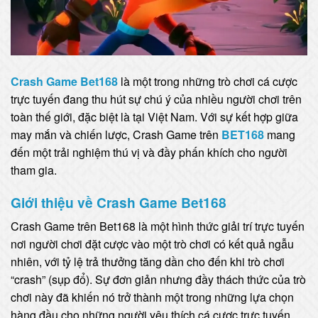
Crash Game Bet168
là một trong những trò chơi cá cược
trực tuyến đang thu hút sự chú ý của nhiều người chơi trên
toàn thế giới, đặc biệt là tại Việt Nam. Với sự kết hợp giữa
may mắn và chiến lược, Crash Game trên
BET168
mang
đến một trải nghiệm thú vị và đầy phấn khích cho người
tham gia.
Giới thiệu về Crash Game Bet168
Crash Game trên Bet168 là một hình thức giải trí trực tuyến
nơi người chơi đặt cược vào một trò chơi có kết quả ngẫu
nhiên, với tỷ lệ trả thưởng tăng dần cho đến khi trò chơi
“crash” (sụp đổ). Sự đơn giản nhưng đầy thách thức của trò
chơi này đã khiến nó trở thành một trong những lựa chọn
hàng đầu cho những người yêu thích cá cược trực tuyến.