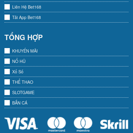
Liên Hệ Bet168
Tải App Bet168
TỔNG HỢP
KHUYẾN MÃI
NỔ HŨ
Xổ Số
THỂ THAO
SLOTGAME
BẮN CÁ