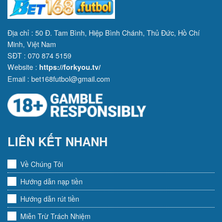
Địa chỉ : 50 Đ. Tam Bình, Hiệp Bình Chánh, Thủ Đức, Hồ Chí
Minh, Việt Nam
SĐT : 070 874 5159
Website :
https://forkyou.tv/
Email :
bet168futbol@gmail.com
LIÊN KẾT NHANH
Về Chúng Tôi
Hướng dẫn nạp tiền
Hướng dẫn rút tiền
Miễn Trừ Trách Nhiệm